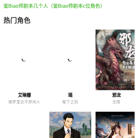
鉴Biao师剧本几个人（鉴Biao师剧本c位角色）
热门角色
艾琳娜
瑶
邪龙
佛罗里达不养闲人
稷下之别
无限