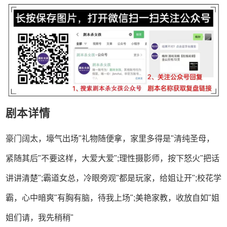
剧本详情
豪门阔太，壕气出场"礼物随便拿，家里多得是"清纯圣母，
紧随其后"不要这样，大爱大爱";理性摄影师，按下怒火"把话
讲讲清楚";霸道女总，冷眼旁观"都是玩家，给姐让开";校花学
霸，心中暗爽"有胸有脑，待我上场";美艳家教，收放自如"姐
姐们请，我先稍稍"