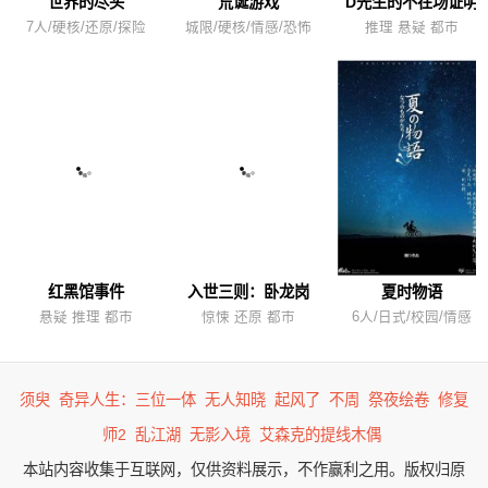
世界的尽头
荒诞游戏
D先生的不在场证明
7人/硬核/还原/探险
城限/硬核/情感/恐怖
推理 悬疑 都市
红黑馆事件
入世三则：卧龙岗
夏时物语
悬疑 推理 都市
惊悚 还原 都市
6人/日式/校园/情感
须臾
奇异人生：三位一体
无人知晓
起风了
不周
祭夜绘卷
修复
师2
乱江湖
无影入境
艾森克的提线木偶
本站内容收集于互联网，仅供资料展示，不作赢利之用。版权归原