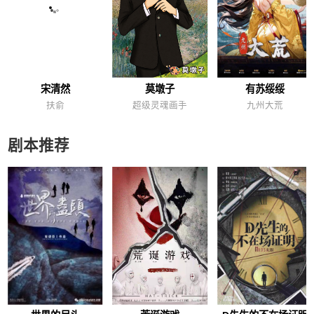
宋清然
莫墩子
有苏绥绥
扶俞
超级灵魂画手
九州大荒
剧本推荐