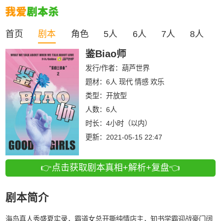
首页
剧本
角色
5人
6人
7人
8人
鉴Biao师
发行/作者：
葫芦世界
题材：6人 现代 情感 欢乐
类型：
开放型
人数：
6人
时长：
4小时（以内）
更新：
2021-05-15 22:47
👉点击获取剧本真相+解析+复盘👈
剧本简介
海岛真人秀盛夏实录，霸道女总开撕纯情店主，知书学霸迎战豪门阔