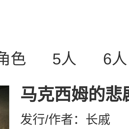
角色
5人
6人
马克西姆的悲
发行/作者：
长戚