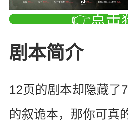
👉点击
剧本简介
12页的剧本却隐藏了
的叙诡本，那你可真