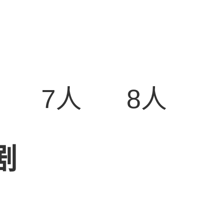
7人
8人
剧