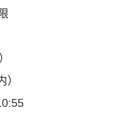
限
女）
以内）
10:55