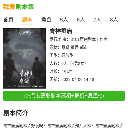
首页
剧本
角色
5人
6人
7人
8人
青神蚕庙
发行/作者：
3101原创剧本工作室
题材：悬疑 推理 都市
类型：
开放型
人数：
6人（4男2女）
时长：
4小时
更新：
2023-04-06 14:46
👉点击获取剧本真相+解析+复盘👈
剧本简介
青神蚕庙剧本杀好玩吗？青神蚕庙剧本杀是几人本？青神蚕庙剧本杀