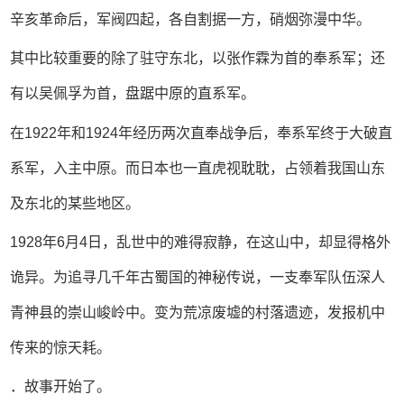
辛亥革命后，军阀四起，各自割据一方，硝烟弥漫中华。
其中比较重要的除了驻守东北，以张作霖为首的奉系军；还
有以吴佩孚为首，盘踞中原的直系军。
在1922年和1924年经历两次直奉战争后，奉系军终于大破直
系军，入主中原。而日本也一直虎视耽耽，占领着我国山东
及东北的某些地区。
1928年6月4日，乱世中的难得寂静，在这山中，却显得格外
诡异。为追寻几千年古蜀国的神秘传说，一支奉军队伍深人
青神县的崇山峻岭中。变为荒凉废墟的村落遗迹，发报机中
传来的惊天耗。
．故事开始了。