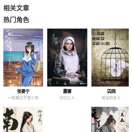
相关文章
热门角色
张晏宁
露娜
囚鸽
一眨眼已不是少年
伏行之人
窗边的女人