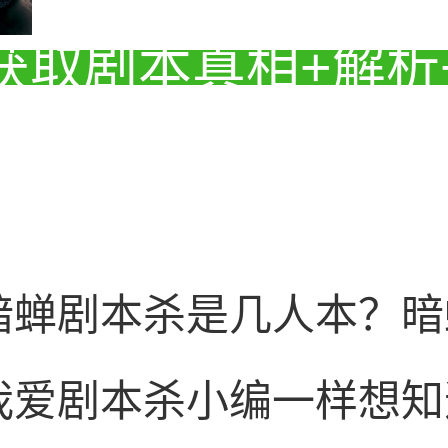
获取剧本真相+解析
暗蝉剧本杀是几人本？暗
我爱剧本杀小编一样想知