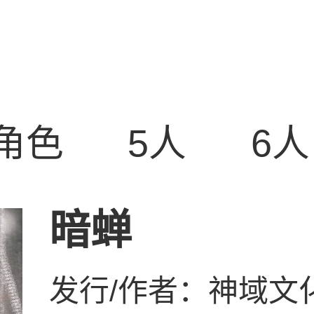
角色
5人
6人
暗蝉
发行/作者：
神域文