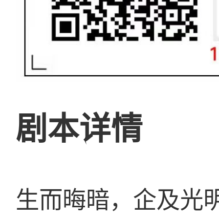
剧本详情
生而晦暗，企及光