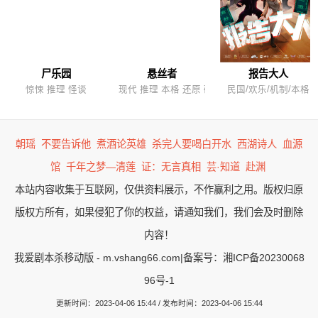
尸乐园
悬丝者
报告大人
惊悚 推理 怪谈
现代 推理 本格 还原 硬核
民国/欢乐/机制/本格
朝瑶
不要告诉他
煮酒论英雄
杀完人要喝白开水
西湖诗人
血源
馆
千年之梦—清莲
证：无言真相
芸·知道
赴渊
本站内容收集于互联网，仅供资料展示，不作赢利之用。版权归原
版权方所有，如果侵犯了你的权益，请通知我们，我们会及时删除
内容！
我爱剧本杀移动版 - m.vshang66.com
|
备案号：湘ICP备20230068
96号-1
更新时间：2023-04-06 15:44 / 发布时间：2023-04-06 15:44