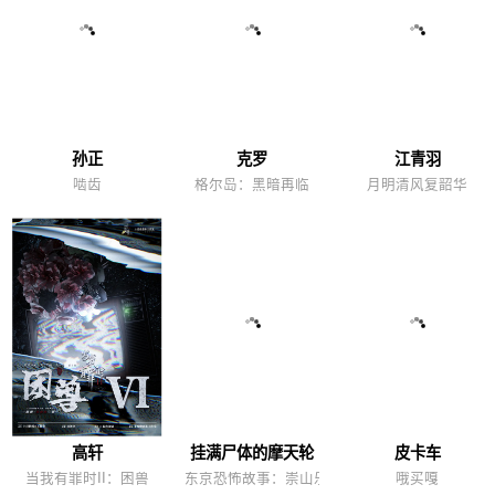
孙正
克罗
江青羽
啮齿
格尔岛：黑暗再临
月明清风复韶华
高轩
挂满尸体的摩天轮
皮卡车
当我有罪时II：困兽
东京恐怖故事：崇山乐园
哦买嘎