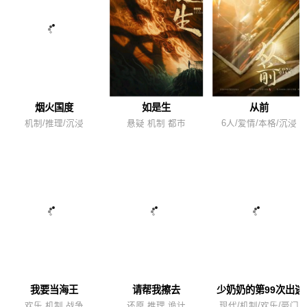
烟火国度
如是生
从前
机制/推理/沉浸
悬疑 机制 都市
6人/爱情/本格/沉浸
我要当海王
请帮我擦去
少奶奶的第99次出逃
欢乐 机制 战争
还原 推理 诡计
现代/机制/欢乐/豪门