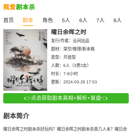
首页
剧本
角色
5人
6人
7人
8人
曜日余晖之时
发行/作者：
云间出品
题材：架空/推理/新本格
类型：
开放型
人数：
6人（3男3女）
时长：
7-8小时
更新：
2024-03-26 17:53
👉点击获取剧本真相+解析+复盘👈
剧本简介
曜日余晖之时剧本杀好玩吗？曜日余晖之时剧本杀是几人本？曜日余