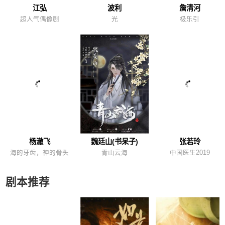
江弘
波利
詹清河
超人气偶像剧
光
极乐引
杨澈飞
魏廷山(书呆子)
张若玲
海的牙齿，神的骨头
青山云海
中国医生2019
剧本推荐