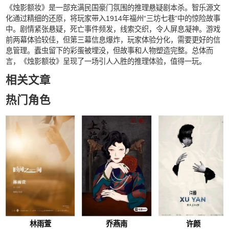
《烛影额妆》是一部充满民国豪门氛围的推理悬疑剧本杀。智乐源文
化通过精细的还原，将玩家带入1914年福州“三坊七巷”中的惊险故事
中。剧情紧张悬疑，死亡事件频发，线索交织，令人屏息凝神。游戏
前两幕体验较佳，但第三幕信息爆炸，玩家体验分化，需要更好的信
息管理。蠹虫留下的彩蛋被埋没，但故事和人物塑造完整。总体而
言，《烛影额妆》呈现了一场引人入胜的推理体验，值得一玩。
相关文章
热门角色
林雨萱
乔燕南
许颜