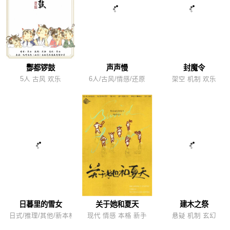
酆都锣鼓
声声慢
封魔令
5人 古风 欢乐
6人/古风/情感/还原
架空 机制 欢乐
日暮里的雪女
关于她和夏天
建木之祭
日式/推理/其他/新本格/还原
现代 情感 本格 新手
悬疑 机制 玄幻