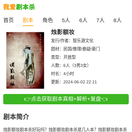
首页
剧本
角色
5人
6人
7人
8人
烛影额妆
发行/作者：
智乐源文化
题材：民国/推理/悬疑/豪门
类型：
开放型
人数：
6人（3男3女）
时长：
4小时
更新：
2024-06-02 22:11
👉点击获取剧本真相+解析+复盘👈
剧本简介
烛影额妆剧本杀好玩吗？烛影额妆剧本杀是几人本？烛影额妆剧本杀