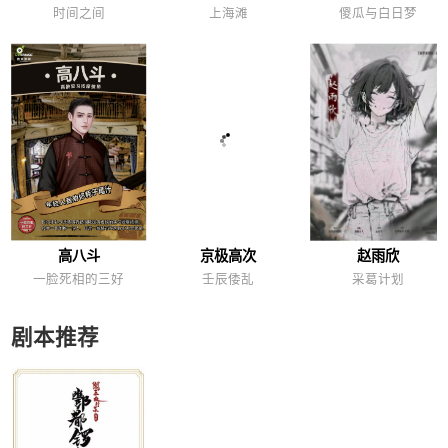
时间之间
上海滩
傻瓜与白日梦
高八斗
京极高次
赵雨欣
一脸死相的三好
壬辰倭乱
采葛计划
剧本推荐