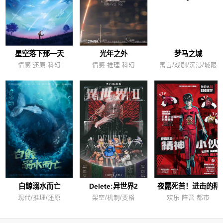
星空落下那一天
光年之外
梦马之城
情感 还原 科幻
情感 推理 科幻
寓言/戏剧/沉浸/城限
白鲸溺水而亡
Delete:异世界2
夜露死苦！进击的精
现代/推理/还原
架空/机制/变格
欢乐 阵营 都市