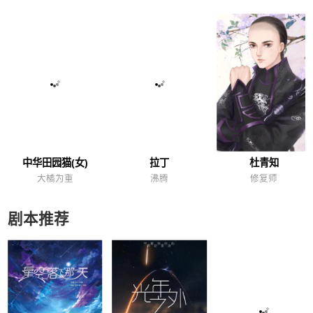
中华田园猫(女)
拉丁
杜青知
大橘为重
沸腾
修复师
剧本推荐