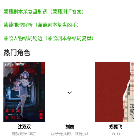
蒹葭剧本杀复盘剧透（蒹葭测评答案）
蒹葭推理解析（蒹葭剧本复盘凶手）
蒹葭人物结局剧透（蒹葭剧本杀结局复盘）
热门角色
沈双双
刘志
郑翼飞
地狱的第19层
房子是我的，钱是我的，都是我的，我的！！
Yi Yi