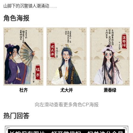
山脚下的沉鳖镇人潮涌动……
角色海报
杜齐
尤大并
萧春绿
向左滑动查看更多角色CP海报
热门回答