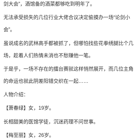
剑大会”，酒馆备的酒菜都够吃到明年了。
无法承受损失的几位行业大佬合议决定偷摸办一场“论剑小
会”。
虽说成名的武林高手都被抓了，但哪怕找些花拳绣腿比个几
场，趁着人们热情未消也不愁赚他一笔。
于是乎，一场不存在的擂台赛就这样悄然展开，而几位主角
的命运也就此阴差阳错交织在一起……
人物介绍：
【萧春绿】女，19岁。
长相甜美的医馆学徒，沉迷药理不问世事。
【梅至丽】女，26岁。