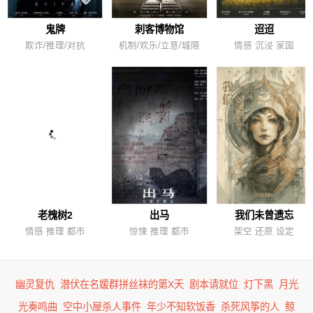
鬼牌
刺客博物馆
迢迢
欺诈/推理/对抗
机制/欢乐/立意/城限
情感 沉浸 家国
老槐树2
出马
我们未曾遗忘
情感 推理 都市
惊悚 推理 都市
架空 还原 设定
幽灵复仇
潜伏在名媛群拼丝袜的第X天
剧本请就位
灯下黑
月光
光奏鸣曲
空中小屋杀人事件
年少不知软饭香
杀死风筝的人
鲸