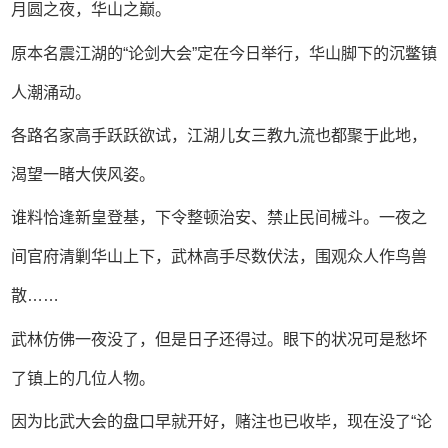
月圆之夜，华山之巅。
原本名震江湖的“论剑大会”定在今日举行，华山脚下的沉鳖镇
人潮涌动。
各路名家高手跃跃欲试，江湖儿女三教九流也都聚于此地，
渴望一睹大侠风姿。
谁料恰逢新皇登基，下令整顿治安、禁止民间械斗。一夜之
间官府清剿华山上下，武林高手尽数伏法，围观众人作鸟兽
散……
武林仿佛一夜没了，但是日子还得过。眼下的状况可是愁坏
了镇上的几位人物。
因为比武大会的盘口早就开好，赌注也已收毕，现在没了“论