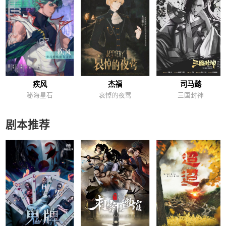
疾风
杰福
司马懿
秘海星石
哀悼的夜莺
三国封神
剧本推荐