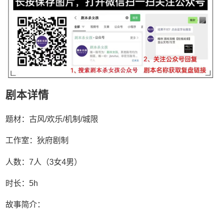
剧本详情
题材：古风/欢乐/机制/城限
工作室：狄府剧制
人数：7人（3女4男）
时长：5h
故事简介：