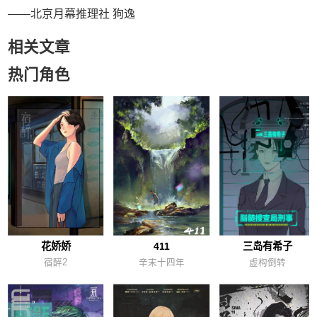
——北京月幕推理社 狗逸
相关文章
热门角色
花娇娇
411
三岛有希子
宿醉2
辛末十四年
虚构倒转