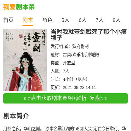
首页
剧本
角色
5人
6人
7人
8人
当时我就壹剑戳死了那个小瘪
犊子
发行/作者：
狄府剧制
题材：古风/欢乐/机制/城限
类型：
开放型
人数：
7人
时长：
4小时（以内）
更新：
2021-08-22 14:11
👉点击获取剧本真相+解析+复盘👈
剧本简介
月圆之夜，华山之巅。 原本名震江湖的“论剑大会”定在今日举行，华