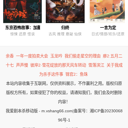
东京恐怖故事：加藤病院
归终
一言为定
惊悚 还原 怪谈
古风 推理 悬疑 仙侠
日式/情感/欢乐/还原
余香
一年一度拍卖大会
玉龙吟
我们偷走星空的理由
瘆2:五月二
十七
声声慢
彼岸2·雪花绽放的那天风车转动
雪落滨江
关于我成
为杀手这件事
锦官2：鱼珠
本站内容收集于互联网，仅供资料展示，不作赢利之用。版权归原
版权方所有，如果侵犯了你的权益，请通知我们，我们会及时删除
内容！
我爱剧本杀移动版 - m.vshang66.com
|
备案号：湘ICP备20230068
96号-1