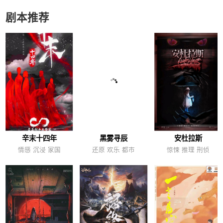
剧本推荐
辛末十四年
黑雾寻辰
安杜拉斯
情感 沉浸 家国
还原 欢乐 都市
惊悚 推理 刑侦