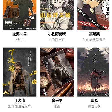
技师66号
小佐野美晴
高渐梨
上钟儿
π的倒计时
我的老板是皇帝
丁波涛
余乐平
郭淼
加油加油我最棒
津雷
灵墟幻梦