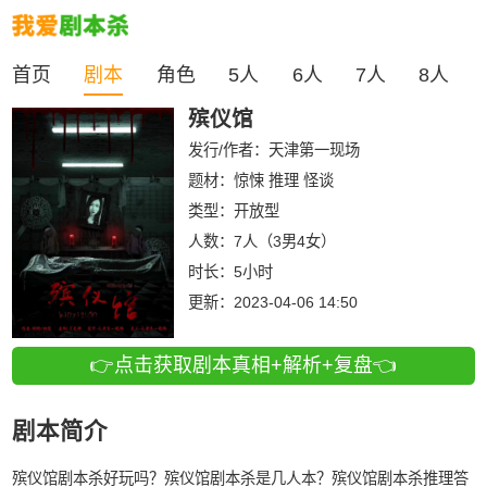
首页
剧本
角色
5人
6人
7人
8人
殡仪馆
发行/作者：
天津第一现场
题材：惊悚 推理 怪谈
类型：
开放型
人数：
7人（3男4女）
时长：
5小时
更新：
2023-04-06 14:50
👉点击获取剧本真相+解析+复盘👈
剧本简介
殡仪馆剧本杀好玩吗？殡仪馆剧本杀是几人本？殡仪馆剧本杀推理答