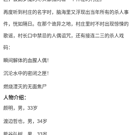
再度听到村庄的名字时，脑海里又浮现出当年所有的杀人事
件，恍如隔日。在那个诡异之地，村庄里时不时出现惊悚的
歌谣，村长口中禁忌的人偶诅咒，还有接连二三的杀人戏
码：
瞬间解体的血腥人偶！
沉沦水中的密闭之匣！
燃烧湮灭的无面焦尸
人物介绍：
颜明，男，33岁
渡边哲也，男，34岁
熊谷弘树，男，33岁