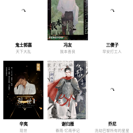
鬼士郭嘉
冯友
三傻子
天下大乱
我本善良
早安打工人
辛夷
谢归雁
乔尼
现世
春雨·忆南亭记
洗劫巴黎所有的星星