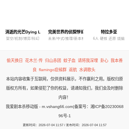
消逝的光芒Dying Light
完美世界的侦探悖论
特拉多亚
架空/机制/博弈/科幻
未来/中式/推理/新本格
6人 硬核 还原 烧脑
偷天换日
花木兰·传
归山赤团
蚊子血
请将我深埋
卦心
我本善
良
flamingo症候群
返航
水调歌头
本站内容收集于互联网，仅供资料展示，不作赢利之用。版权归原
版权方所有，如果侵犯了你的权益，请通知我们，我们会及时删除
内容！
我爱剧本杀移动版 - m.vshang66.com
|
备案号：湘ICP备20230068
96号-1
更新时间：2026-07-04 11:57 / 发布时间：2026-07-04 11:57