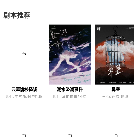
剧本推荐
云暮诡校怪谈
潮水坠湖事件
鼻聋
现代/中式/惊悚/推理/变格
现代/其他推理/还原
刑侦/还原/城限