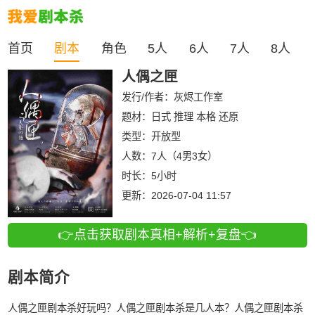
首页
剧本
角色
5人
6人
7人
8人
人偶之匣
发行/作者：
灰烬工作室
题材：日式 推理 本格 还原
类型：
开放型
人数：
7人（4男3女）
时长：
5小时
更新：
2026-07-04 11:57
👉点击获取剧本真相+解析+复盘👈
剧本简介
人偶之匣剧本杀好玩吗？人偶之匣剧本杀是几人本？人偶之匣剧本杀