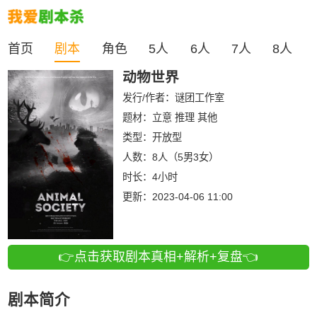
首页
剧本
角色
5人
6人
7人
8人
动物世界
发行/作者：
谜团工作室
题材：立意 推理 其他
类型：
开放型
人数：
8人（5男3女）
时长：
4小时
更新：
2023-04-06 11:00
👉点击获取剧本真相+解析+复盘👈
剧本简介