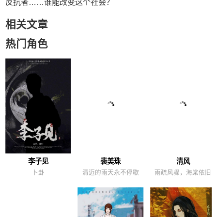
反抗者……谁能改变这个社会？
相关文章
热门角色
李子见
裴美珠
清风
卜卦
清迈的雨天永不停歇
雨疏风骤，海棠依旧