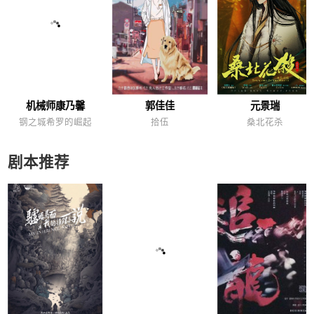
机械师康乃馨
郭佳佳
元景瑞
钢之城希罗的崛起
拾伍
桑北花杀
剧本推荐