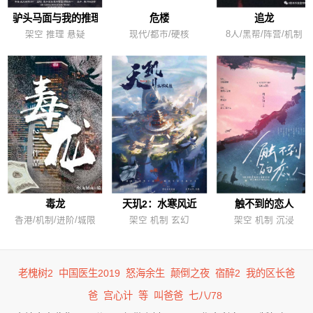
驴头马面与我的推理小说
危楼
追龙
架空 推理 悬疑
现代/都市/硬核
8人/黑帮/阵营/机制
毒龙
天玑2：水寒风近
触不到的恋人
香港/机制/进阶/城限
架空 机制 玄幻
架空 机制 沉浸
老槐树2
中国医生2019
怒海余生
颠倒之夜
宿醉2
我的区长爸
爸
宫心计
等
叫爸爸
七八/78