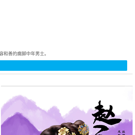
面容和善的瘸脚中年男士。