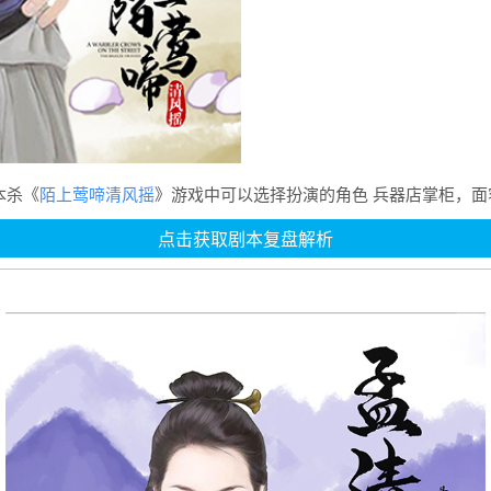
本杀《
陌上莺啼清风摇
》游戏中可以选择扮演的角色 兵器店掌柜，
点击获取剧本复盘解析