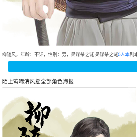
柳随风，年龄：不详，性别：男，是谋杀之谜 是谋杀之谜
5人本
剧
陌上莺啼清风摇全部角色海报
杀