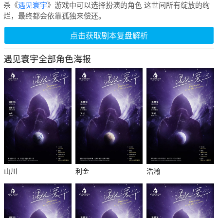
杀《
遇见寰宇
》游戏中可以选择扮演的角色 这世间所有绽放的绚
烂，最终都会依靠孤独来偿还。
点击获取剧本复盘解析
遇见寰宇全部角色海报
山川
利金
浩瀚