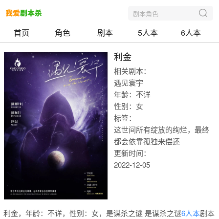
剧本角色
首页
角色
剧本
5人本
6人本
利金
相关剧本：
遇见寰宇
年龄：不详
性别：女
标签：
这世间所有绽放的绚烂，最终
都会依靠孤独来偿还
更新时间：
2022-12-05
我爱剧本
利金，年龄：不详，性别：女，是谋杀之谜 是谋杀之谜
6人本
剧本