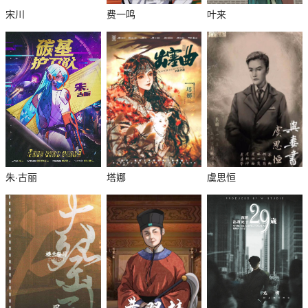
宋川
费一鸣
叶来
朱·古丽
塔娜
虞思恒