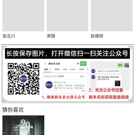
张北川
宋锦
赵维桢
杀
猜你喜欢