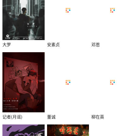
大罗
安素贞
邓恩
记者(月谣)
董诚
柳在英