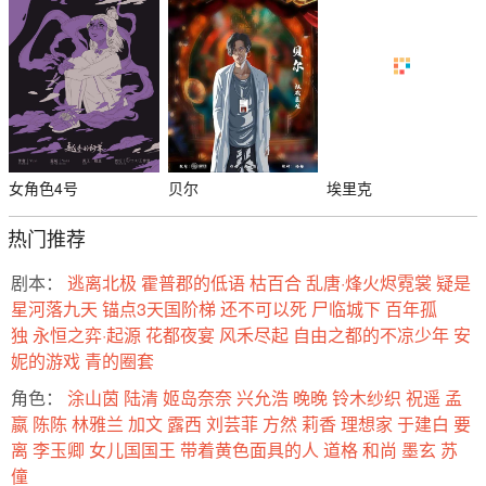
女角色4号
贝尔
埃里克
热门推荐
剧本：
逃离北极
霍普郡的低语
枯百合
乱唐·烽火烬霓裳
疑是
星河落九天
锚点3天国阶梯
还不可以死
尸临城下
百年孤
独
永恒之弈·起源
花都夜宴
风禾尽起
自由之都的不凉少年
安
妮的游戏
青的圈套
角色：
涂山茵
陆清
姬岛奈奈
兴允浩
晚晚
铃木纱织
祝遥
孟
嬴
陈陈
林雅兰
加文
露西
刘芸菲
方然
莉香
理想家
于建白
要
离
李玉卿
女儿国国王
带着黄色面具的人
道格
和尚
墨玄
苏
僮