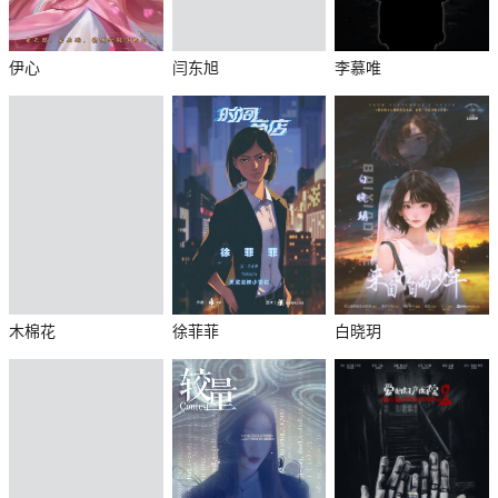
伊心
闫东旭
李慕唯
木棉花
徐菲菲
白晓玥