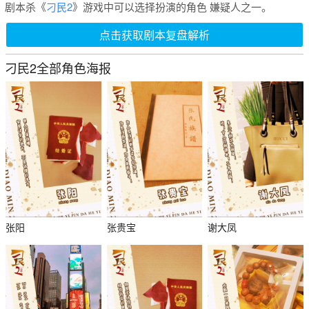
剧本杀《
刁民2
》游戏中可以选择扮演的角色 嫌疑人之一。
点击获取剧本复盘解析
刁民2全部角色海报
张阳
张贵宝
谢大凤