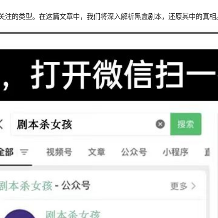
注的类型。在这篇文章中，我们将深入解析黑盒剧本，还原其中的真相。 