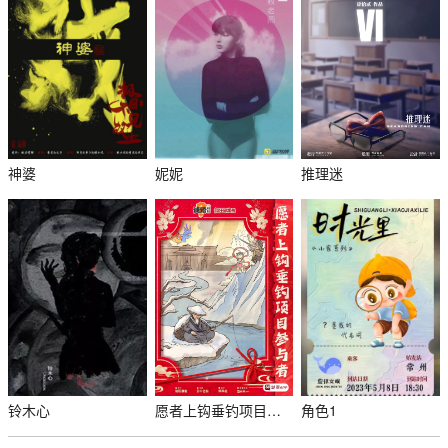
神婆
妮妮
推理迷
铃木心
愿者上钩垂钓项目参与者
角色1