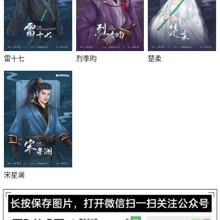
雷十七
烈季昀
楚柔
杀
宋星澜