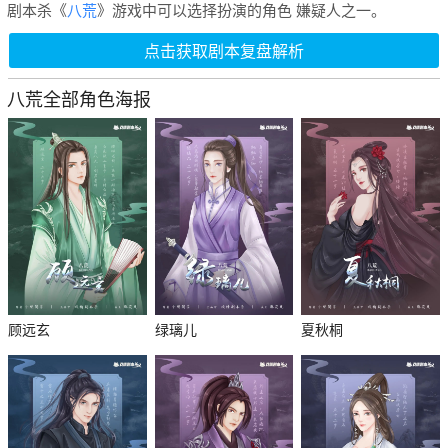
剧本杀《
八荒
》游戏中可以选择扮演的角色 嫌疑人之一。
点击获取剧本复盘解析
八荒全部角色海报
顾远玄
绿璃儿
夏秋桐