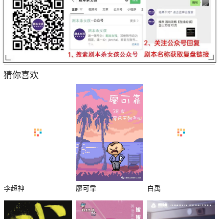
猜你喜欢
李超神
廖可靠
白禹