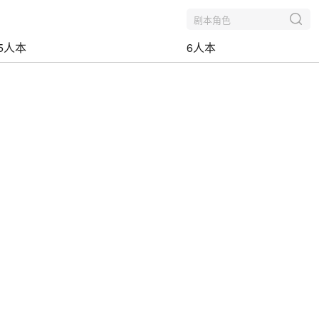
剧本角色
5人本
6人本