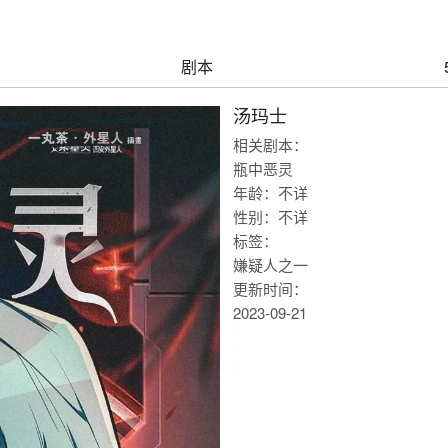
剧本
汤玛士
相关剧本：
瓶中恶灵
年龄：不详
性别：不详
标签：
嫌疑人之一
更新时间：
2023-09-21