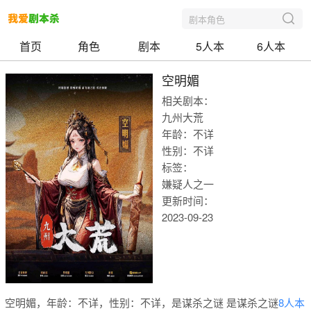
剧本角色
首页
角色
剧本
5人本
6人本
空明媚
相关剧本：
九州大荒
年龄：不详
性别：不详
标签：
嫌疑人之一
更新时间：
2023-09-23
我爱剧本
空明媚，年龄：不详，性别：不详，是谋杀之谜 是谋杀之谜
8人本