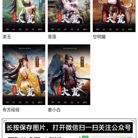
漱玉
青莲
空明媚
杀
有苏绥绥
姜小白