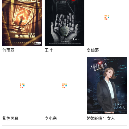
何雨萱
王叶
夏仙落
紫色面具
李小寒
娇媚的青年女人