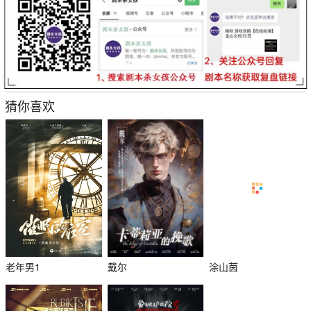
猜你喜欢
老年男1
戴尔
涂山茵