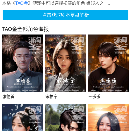
本杀《
TAO金
》游戏中可以选择扮演的角色 嫌疑人之一。
点击获取剧本复盘解析
TAO金全部角色海报
张德善
宋柚宁
王乐乐