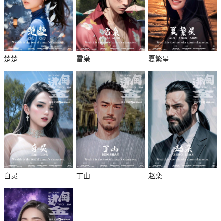
楚楚
雷枭
夏繁星
杀
白灵
丁山
赵栾