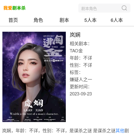
剧本角色
首页
角色
剧本
5人本
6人本
岚娴
相关剧本：
TAO金
年龄：不详
性别：不详
标签：
嫌疑人之一
更新时间：
2023-09-23
我爱剧本
岚娴，年龄：不详，性别：不详，是谋杀之谜 是谋杀之谜
其他
剧