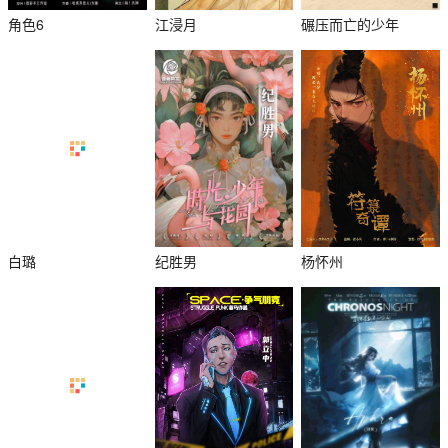
角色6
江浸月
碾压而亡的少年
白璐
纪胜男
杨怀州