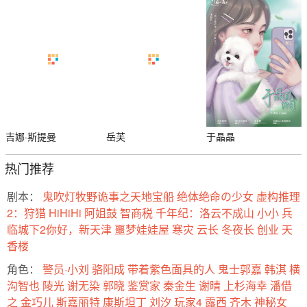
吉娜·斯提曼
岳芙
于晶晶
热门推荐
剧本：
鬼吹灯牧野诡事之天地宝船
绝体绝命の少女
虚构推理
2：狩猎
HiHiHi
阿姐鼓
智商税
千年纪：洛云不成山
小小
兵
临城下2你好，新天津
噩梦娃娃屋
寒灾
云长
冬夜长
创业
天
香楼
角色：
警员·小刘
骆阳成
带着紫色面具的人
鬼士郭嘉
韩淇
横
沟智也
陵光
谢无染
郭晓
鉴赏家
秦金生
谢晴
上杉海幸
潘借
之
金巧儿
斯嘉丽特
康斯坦丁
刘汐
玩家4
露西
齐木
神秘女