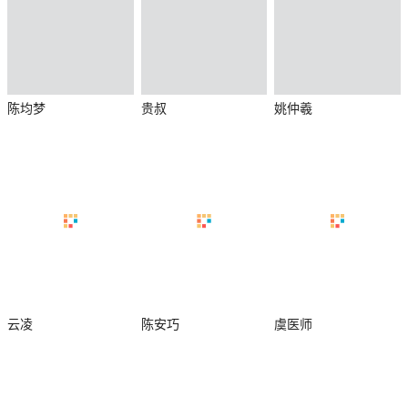
陈均梦
贵叔
姚仲羲
杀
云凌
陈安巧
虞医师