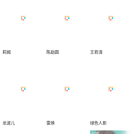
莉姆
陈勐圆
王若清
龙波儿
雷焕
绿色人影