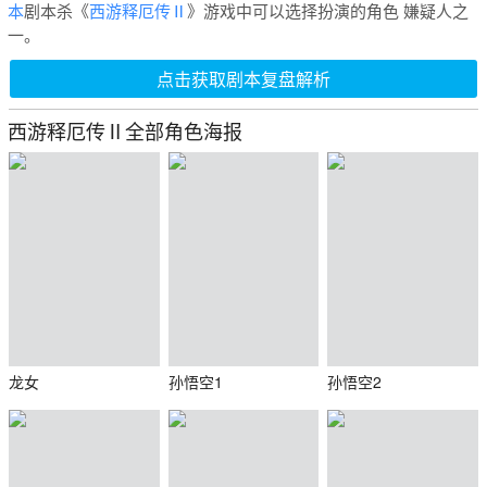
本
剧本杀《
西游释厄传Ⅱ
》游戏中可以选择扮演的角色 嫌疑人之
一。
点击获取剧本复盘解析
西游释厄传Ⅱ全部角色海报
龙女
孙悟空1
孙悟空2