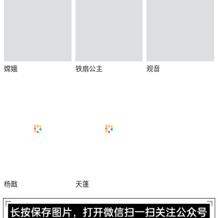
嫦娥
铁扇公主
观音
杀
杨戬
天蓬