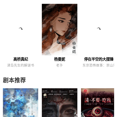
高桥真纪
杨曼妮
停在半空的大摆锤
津岛先生的解谜书
老手
东京恐怖故事：崇山乐
剧本推荐