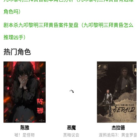
角色吗）
剧本杀九叩黎明三拜黄昏案件复盘（九叩黎明三拜黄昏怎么
推理凶手）
热门角色
陈雅
恶魔
杰拉德
嘘！是怪物
黑暗议会
渡鸦诡局3：黄金罗盘