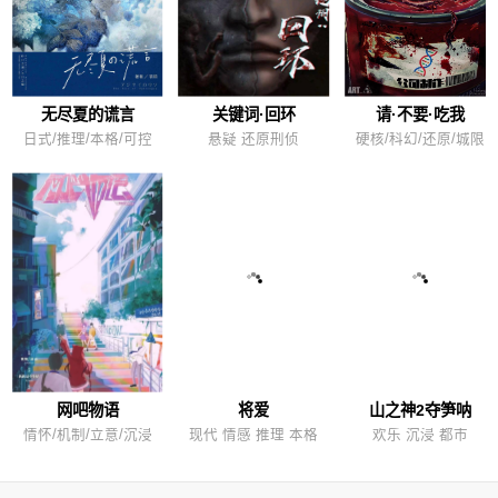
无尽夏的谎言
关键词·回环
请·不要·吃我
日式/推理/本格/可控
悬疑 还原刑侦
硬核/科幻/还原/城限
网吧物语
将爱
山之神2夺笋呐
情怀/机制/立意/沉浸
现代 情感 推理 本格
欢乐 沉浸 都市