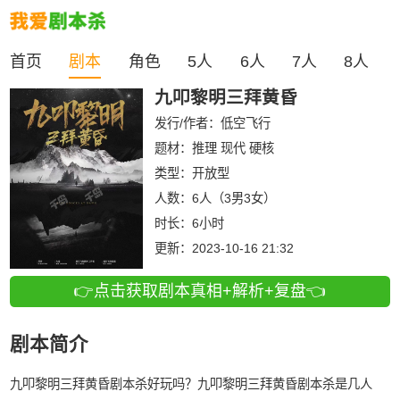
首页
剧本
角色
5人
6人
7人
8人
九叩黎明三拜黄昏
发行/作者：
低空飞行
题材：推理 现代 硬核
类型：
开放型
人数：
6人（3男3女）
时长：
6小时
更新：
2023-10-16 21:32
👉点击获取剧本真相+解析+复盘👈
剧本简介
九叩黎明三拜黄昏剧本杀好玩吗？九叩黎明三拜黄昏剧本杀是几人