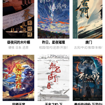
昼夜间的木叶蝶
昨日，星夜璀璨
唐门
硬核 日系 还原
校园/现代/还原/开放/新手/烧脑/情感/沉浸
古风/中式/推理/本格/
凤栖无常
无名之町·下
最后的战役·万灵归战