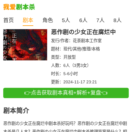
首页
剧本
角色
5人
6人
7人
8人
恶作剧の少女正在腐烂中
发行/作者：
花茶剧本工作室
题材：现代/其他/推理/本格
类型：
开放型
人数：
6人（3男3女）
时长：
5-6小时
更新：
2024-11-17 23:21
👉点击获取剧本真相+解析+复盘👈
剧本简介
恶作剧の少女正在腐烂中剧本杀好玩吗？恶作剧の少女正在腐烂中剧
本杀是几人本？恶作剧の少女正在腐烂中剧本杀推理答案是什么？相