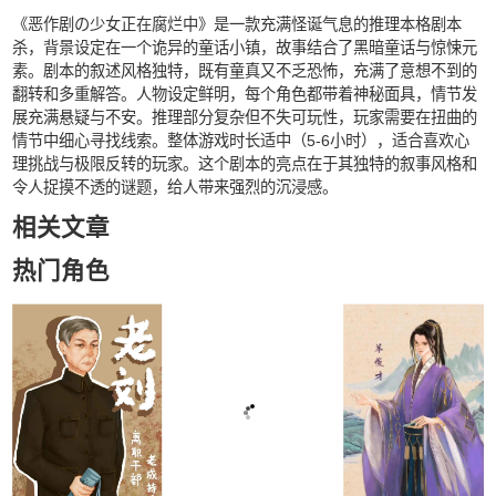
《恶作剧の少女正在腐烂中》是一款充满怪诞气息的推理本格剧本
杀，背景设定在一个诡异的童话小镇，故事结合了黑暗童话与惊悚元
素。剧本的叙述风格独特，既有童真又不乏恐怖，充满了意想不到的
翻转和多重解答。人物设定鲜明，每个角色都带着神秘面具，情节发
展充满悬疑与不安。推理部分复杂但不失可玩性，玩家需要在扭曲的
情节中细心寻找线索。整体游戏时长适中（5-6小时），适合喜欢心
理挑战与极限反转的玩家。这个剧本的亮点在于其独特的叙事风格和
令人捉摸不透的谜题，给人带来强烈的沉浸感。
相关文章
热门角色