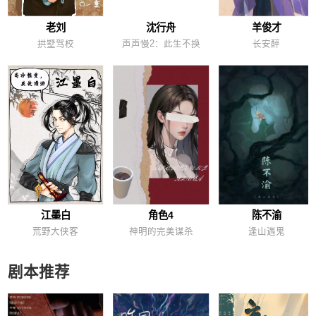
老刘
沈行舟
羊俊才
拱墅驾校
声声慢2：此生不换
长安醉
江墨白
角色4
陈不渝
荒野大侠客
神明的完美谋杀
逢山遇鬼
剧本推荐