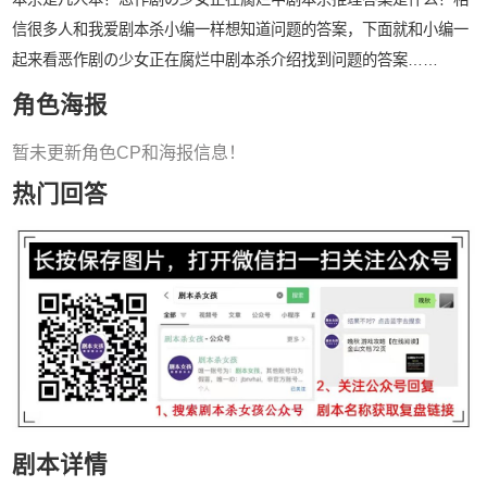
信很多人和我爱剧本杀小编一样想知道问题的答案，下面就和小编一
起来看恶作剧の少女正在腐烂中剧本杀介绍找到问题的答案……
角色海报
暂未更新角色CP和海报信息！
热门回答
剧本详情