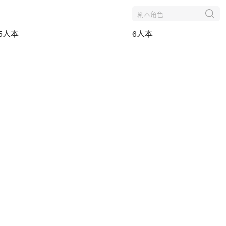
剧本角色
5人本
6人本