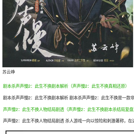
苏云峥
剧本杀声声慢2：此生不换剧本解析（声声慢2：此生不换真相还原）
剧本杀声声慢2：此生不换剧本解析 剧本杀声声慢2：此生不换是一款
声声慢2：此生不换人物结局剧透（声声慢2：此生不换剧本杀结局复盘
声声慢2：此生不换人物结局剧透 杀人游戏一向以惊险和刺激著称，在