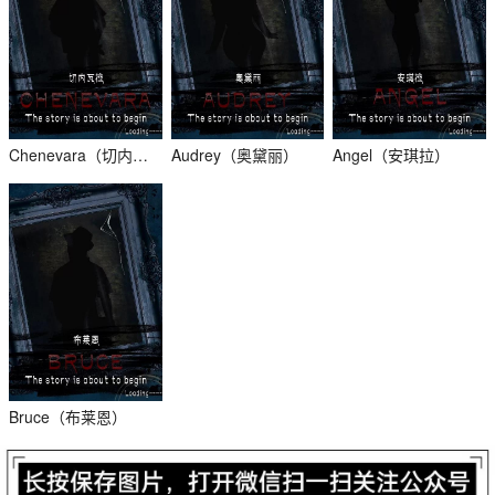
Chenevara（切内瓦拉）
Audrey（奥黛丽）
Angel（安琪拉）
杀
Bruce（布莱恩）