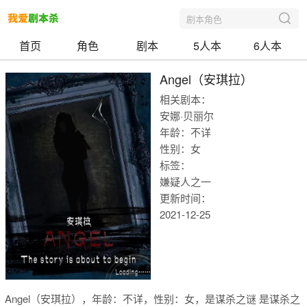
剧本角色
首页
角色
剧本
5人本
6人本
Angel（安琪拉）
相关剧本：
安娜·贝丽尔
年龄：不详
性别：女
标签：
嫌疑人之一
更新时间：
2021-12-25
我爱剧本
Angel（安琪拉），年龄：不详，性别：女，是谋杀之谜 是谋杀之