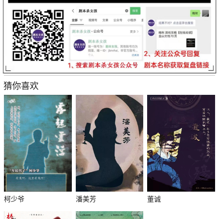
猜你喜欢
柯少爷
潘美芳
董诚