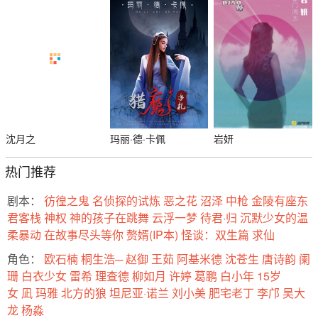
沈月之
玛丽·德·卡佩
岩妍
热门推荐
剧本：
彷徨之鬼
名侦探的试炼
恶之花
沼泽
中枪
金陵有座东
君客栈
神权
神的孩子在跳舞
云浮一梦
待君·归
沉默少女的温
柔暴动
在故事尽头等你
赘婿(IP本)
怪谈：双生篇
求仙
角色：
欧石楠
桐生浩─
赵御
王茹
阿基米德
沈苍生
唐诗韵
阑
珊
白衣少女
雷希
理查德
柳如月
许婷
葛鹏
白小年
15岁
女
凪
玛雅
北方的狼
坦尼亚·诺兰
刘小美
肥宅老丁
李邝
吴大
龙
杨淼