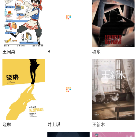
王同桌
B
项东
晓琳
井上琪
王新木