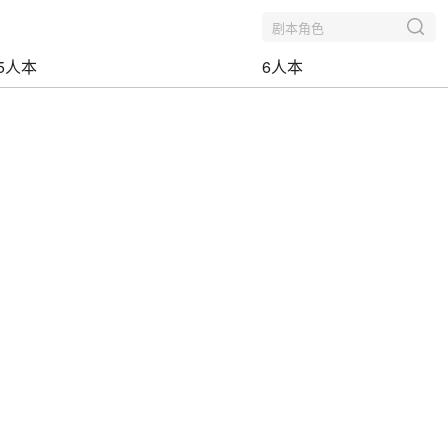
剧本角色
5人本
6人本