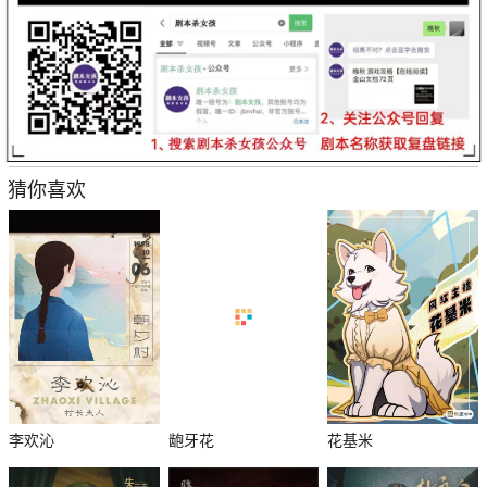
猜你喜欢
李欢沁
龅牙花
花基米