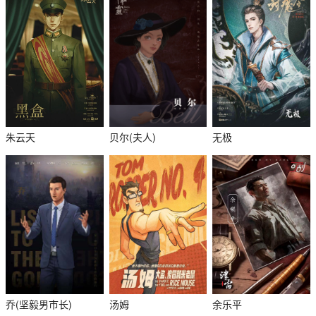
朱云天
贝尔(夫人)
无极
乔(坚毅男市长)
汤姆
余乐平