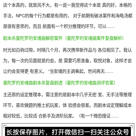
这个本真的，就是风不大，有一说一我觉得这个本是 真的好，本格的
手法，NPC的每个行为都是有用的， 对于前期有破冰案件和海龟汤都
是很有意思的，而且 前面有一个积分推理的环节，可以……
剧本杀曼陀罗的安魂曲解密案件（曼陀罗的安魂曲案件复盘解析）
时光如白驹过隙，时隔几个月，再次携带新作品与 各位相见了。我认
为，每一次的见面就是约会，是 需要巧思准备，取悦对象，这样才会
让约会变得更 有意义。 “当安魂的主调奏起，世间再无……
曼陀罗的安魂曲剧本杀复盘剧透（曼陀罗的安魂曲测评答案）
主还原的设定推理本，需注意的是剧本中几乎无密 室、无手法等推理
环节，喜欢做题的推土机玩家，体 验感会很差。而剧本设定理解成本
相对较低，比较适 合新手及进阶玩家。（有一个微恐搜证……