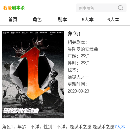
剧本角色
首页
角色
剧本
5人本
6人本
角色1
相关剧本：
曼陀罗的安魂曲
年龄：不详
性别：不详
标签：
嫌疑人之一
更新时间：
2023-09-23
我爱剧本
角色1，年龄：不详，性别：不详，是谋杀之谜 是谋杀之谜
7人本