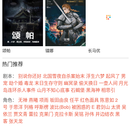
颂帕
镭娜
长马优
热门推荐
剧本：
别说你还好
北国雪夜自杀案始末
浮生六梦
起风了
男
宠
劫个婚
毒龙
末日生存守则
幽冥录
偷天换日
一壶人间
月光
岛连环杀人事件
山月不知心底事
石蝎堡·黑海神
相思引
角色：
无禅
燕曦
项雨
坂田由良
任平
红色面具
陈意如
2
号
于思洋
列格
呼斯楞
波比(Bob)
被困惑的
E
君剑山
太贤
吴
依兰
贾文青
蕾拉
克莱门·克拉卡斯
吴铭
孙伟
井边结衣
黑
客
张天龙