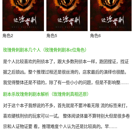
角色2
角色5
角色6
玫瑰骨刺剧本几个人（玫瑰骨刺剧本c位角色）
是个人比较喜欢的刑侦本了，跟大多数刑侦本一样，跑团搜证，找证
据之后锁凶。整个推理过程还是很丝滑的，店家最后的演绎也很酷，
我觉得整体还是不错的，除了有一些小小的问题，但是不影响整……
剧本杀玫瑰骨刺剧本解析（玫瑰骨刺真相还原）
杀
对于这个本子我想说的不多，首先就是不要冲着无限 流的标签来打，
喜欢硬核刑侦的玩家可以一试。 整体阅读体量不算特别大但是很多卷
宗和人证物证要 看，推理难度个人认为还是比较高的。早……