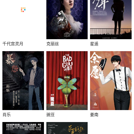
千代宫灵月
克丽丝
星遥
肖乐
豌豆
姜南