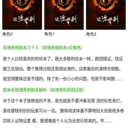
角色3
角色1
角色2
玫瑰骨刺剧本几个人（玫瑰骨刺剧本c位角色）
是个人比较喜欢的刑侦本了，跟大多数刑侦本一样，跑团搜证，找证
据之后锁凶。整个推理过程还是很丝滑的，店家最后的演绎也很酷，
我觉得整体还是不错的，除了有一些小小的问题，但是不影响整……
剧本杀玫瑰骨刺剧本解析（玫瑰骨刺真相还原）
杀
对于这个本子我想说的不多，首先就是不要冲着无限 流的标签来打，
喜欢硬核刑侦的玩家可以一试。 整体阅读体量不算特别大但是很多卷
宗和人证物证要 看，推理难度个人认为还是比较高的。早……