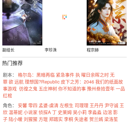
副组长
李珍洙
程宗赫
热门推荐
剧本：
格尔岛：黑暗再临
紧急事件
执
曜日余晖之时
无
罪
欲
远航
理想国?Republic
皮下之芳：2046
我们的纸面故
事游戏
彷徨之鬼
五庄神树
你不知道的事
豫州叁拾壹年
一品
红棺
角色：
安馨
零四
孟婆-虞清
左根生
司理理
王丹丹
尹守诚
王
欣
温蒂妮
小说家
侦探A
丁
史莱姆
吴小莉
李淼淼
边涫
影
子
陆小暖
刘猩猩
方琨
郑踏实
李桐
失途者
贺兰嫣
梁洛笙