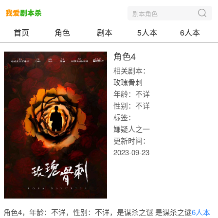
剧本角色
首页
角色
剧本
5人本
6人本
角色4
相关剧本：
玫瑰骨刺
年龄：不详
性别：不详
标签：
嫌疑人之一
更新时间：
2023-09-23
我爱剧本
角色4，年龄：不详，性别：不详，是谋杀之谜 是谋杀之谜
6人本