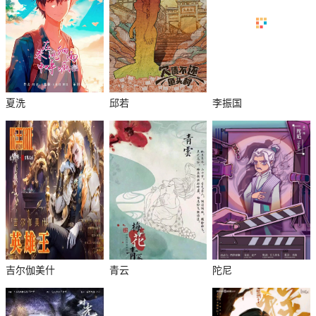
夏洗
邱若
李振国
吉尔伽美什
青云
陀尼