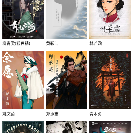
柳青雯(狐狸精)
黄彩洁
林若霜
姚文茵
郑承志
青木勇