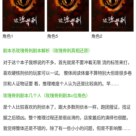
角色1
角色5
角色2
剧本杀玫瑰骨刺剧本解析（玫瑰骨刺真相还原）
对于这个本子我想说的不多，首先就是不要冲着无限 流的标签来打，
喜欢硬核刑侦的玩家可以一试。 整体阅读体量不算特别大但是很多卷
宗和人证物证要 看，推理难度个人认为还是比较高的。早……
玫瑰骨刺剧本几个人（玫瑰骨刺剧本c位角色）
杀
是个人比较喜欢的刑侦本了，跟大多数刑侦本一样，跑团搜证，找证
据之后锁凶。整个推理过程还是很丝滑的，店家最后的演绎也很酷，
我觉得整体还是不错的，除了有一些小小的问题，但是不影响整……