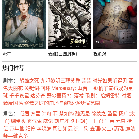
流星
姜维(三国封神)
祝涟漪
热门推荐
剧本：
蜇蜂之死
九叩黎明三拜黄昏
芸芸
时光如果听得见
蓝
色大丽花
关键词·回环
Mercenary: 重启
一颗橘子宣布成为星
球
千千晚星
达芬奇
野の蔷薇2：落椿
歌剧：哈姆雷特
时姻·
靖康国荡
终焉之时的崩坏与献祭
逐梦演艺圈
角色：
峨眉
方萤
许舟
菲
楚如筠
魏无忌
徐羡之
坠星
杨广(太
子)
绷带头
丧气兔
威诺
刘广才
久世飒(三王子)
千茉
元蕙
拾
伍
万年鳖
姬伶
李晓梦
司徒知远
徐二狗
查理(火士)
蕙瑶
魔法
师—维克多